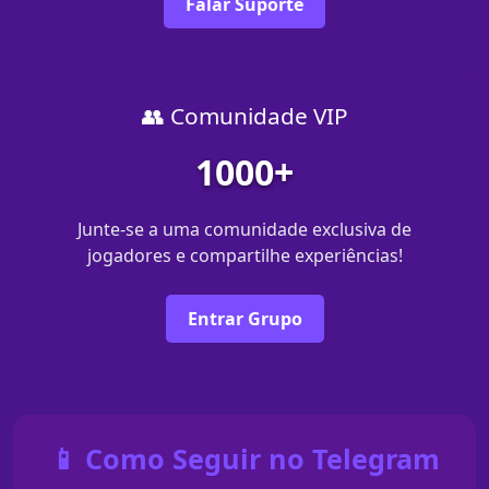
Falar Suporte
👥 Comunidade VIP
1000+
Junte-se a uma comunidade exclusiva de
jogadores e compartilhe experiências!
Entrar Grupo
📱 Como Seguir no Telegram