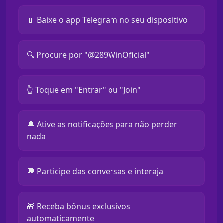
📱 Baixe o app Telegram no seu dispositivo
🔍 Procure por "@289WinOficial"
👆 Toque em "Entrar" ou "Join"
🔔 Ative as notificações para não perder
nada
💬 Participe das conversas e interaja
🎁 Receba bônus exclusivos
automaticamente