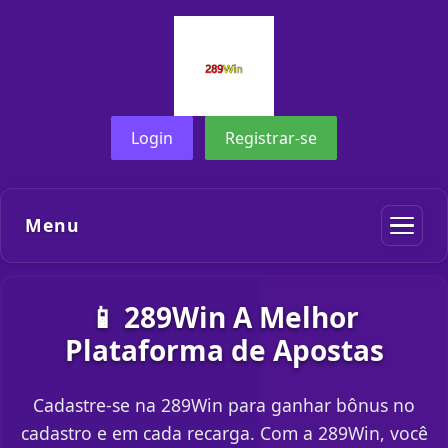
Login
Registrar-se
Menu
📱 289Win A Melhor
Plataforma de Apostas
Cadastre-se na 289Win para ganhar bônus no
cadastro e em cada recarga. Com a 289Win, você