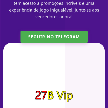
tem acesso a promoções incríveis e uma
experiência de jogo inigualável. Junte-se aos
vencedores agora!
SEGUIR NO TELEGRAM