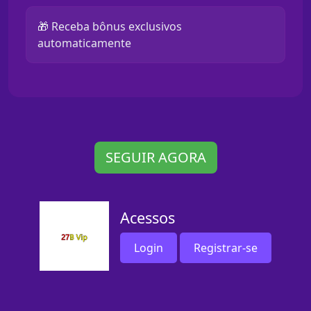
🎁 Receba bônus exclusivos
automaticamente
SEGUIR AGORA
Acessos
Login
Registrar-se