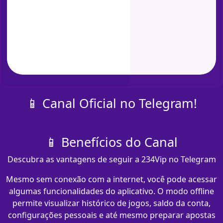
📱 Canal Oficial no Telegram!
📱 Benefícios do Canal
Descubra as vantagens de seguir a 234Vip no Telegram
Mesmo sem conexão com a internet, você pode acessar
algumas funcionalidades do aplicativo. O modo offline
permite visualizar histórico de jogos, saldo da conta,
configurações pessoais e até mesmo preparar apostas