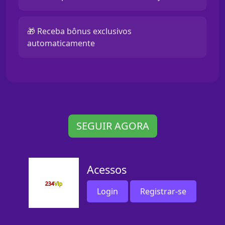
🎁 Receba bônus exclusivos
automaticamente
SEGUIR AGORA
Acessos
Login
Registrar-se