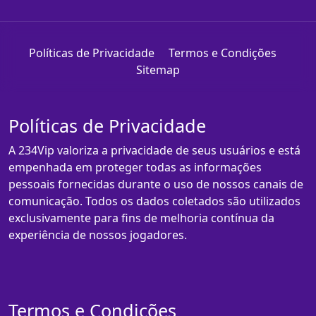
Políticas de Privacidade
Termos e Condições
Sitemap
Políticas de Privacidade
A 234Vip valoriza a privacidade de seus usuários e está
empenhada em proteger todas as informações
pessoais fornecidas durante o uso de nossos canais de
comunicação. Todos os dados coletados são utilizados
exclusivamente para fins de melhoria contínua da
experiência de nossos jogadores.
Termos e Condições