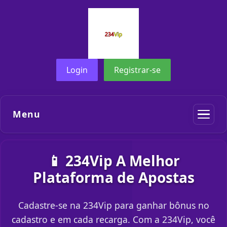
Login
Registrar-se
Menu
📱 234Vip A Melhor
Plataforma de Apostas
Cadastre-se na 234Vip para ganhar bônus no
cadastro e em cada recarga. Com a 234Vip, você