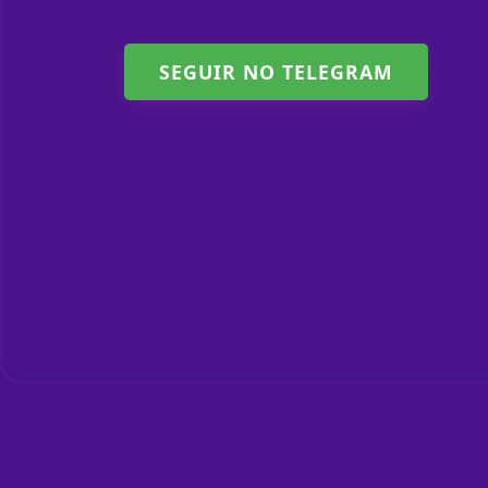
SEGUIR NO TELEGRAM