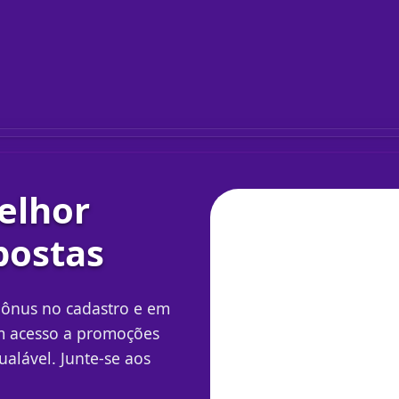
elhor
postas
bônus no cadastro e em
em acesso a promoções
ualável. Junte-se aos