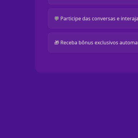
💬 Participe das conversas e interaj
🎁 Receba bônus exclusivos autom