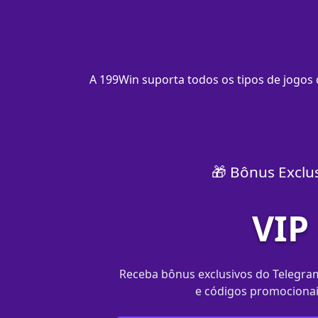
A 199Win suporta todos os tipos de jogos d
🎁 Bônus Exclu
VIP
Receba bônus exclusivos do Telegra
e códigos promocionai