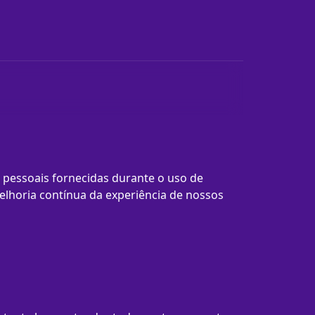
 pessoais fornecidas durante o uso de
elhoria contínua da experiência de nossos