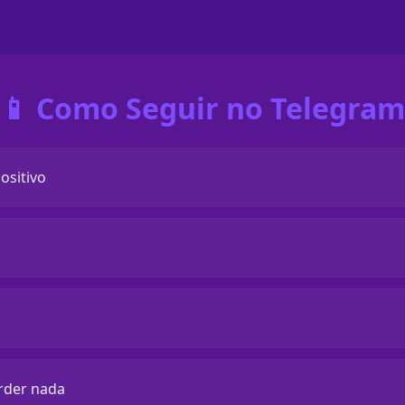
📱 Como Seguir no Telegram
ositivo
erder nada