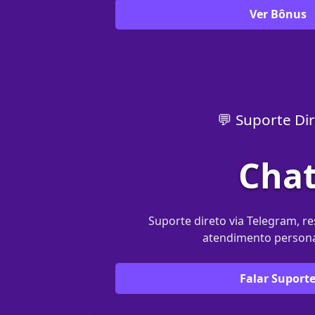
Ver Bônus
💬 Suporte Di
Cha
Suporte direto via Telegram, r
atendimento persona
Falar Suport