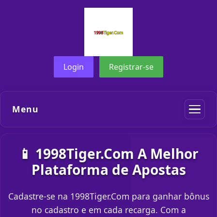
Login
Registrar-se
Menu
📱 1998Tiger.Com A Melhor
Plataforma de Apostas
Cadastre-se na 1998Tiger.Com para ganhar bônus
no cadastro e em cada recarga. Com a