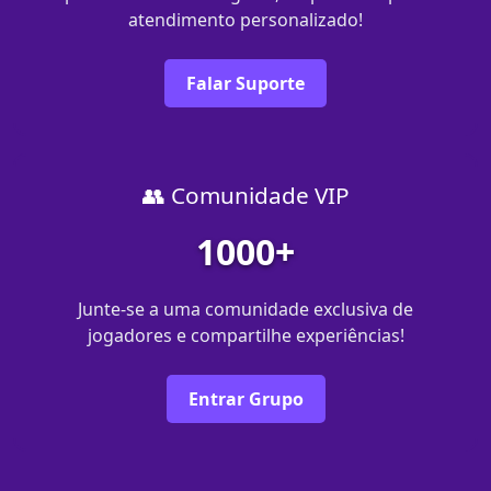
atendimento personalizado!
Falar Suporte
👥 Comunidade VIP
1000+
Junte-se a uma comunidade exclusiva de
jogadores e compartilhe experiências!
Entrar Grupo