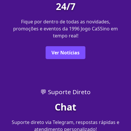
24/7
Fique por dentro de todas as novidades,
promoções e eventos da 1996 Jogo CaSSino em
tempo real!
Ver Notícias
💬 Suporte Direto
Chat
Suporte direto via Telegram, respostas rápidas e
atendimento personalizado!