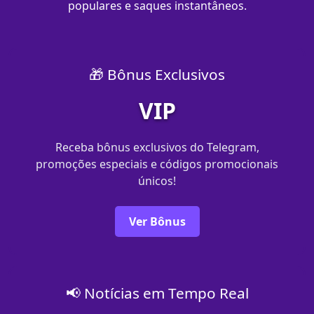
populares e saques instantâneos.
🎁 Bônus Exclusivos
VIP
Receba bônus exclusivos do Telegram,
promoções especiais e códigos promocionais
únicos!
Ver Bônus
📢 Notícias em Tempo Real