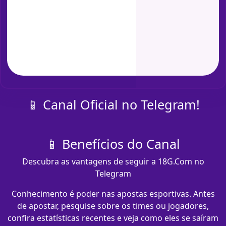
📱 Canal Oficial no Telegram!
📱 Benefícios do Canal
Descubra as vantagens de seguir a 18G.Com no
Telegram
Conhecimento é poder nas apostas esportivas. Antes
de apostar, pesquise sobre os times ou jogadores,
confira estatísticas recentes e veja como eles se saíram