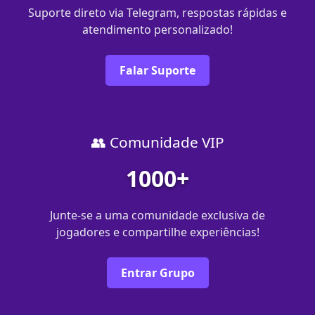
Suporte direto via Telegram, respostas rápidas e
atendimento personalizado!
Falar Suporte
👥 Comunidade VIP
1000+
Junte-se a uma comunidade exclusiva de
jogadores e compartilhe experiências!
Entrar Grupo