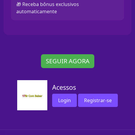
🎁 Receba bônus exclusivos
automaticamente
SEGUIR AGORA
Acessos
Login
Registrar-se