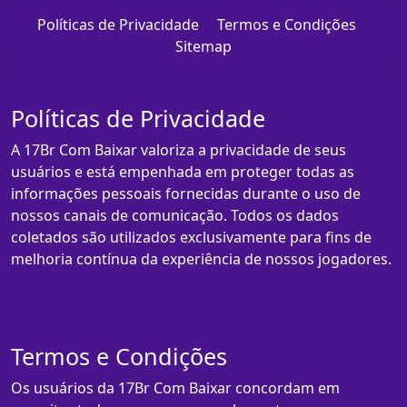
Políticas de Privacidade
Termos e Condições
Sitemap
Políticas de Privacidade
A 17Br Com Baixar valoriza a privacidade de seus
usuários e está empenhada em proteger todas as
informações pessoais fornecidas durante o uso de
nossos canais de comunicação. Todos os dados
coletados são utilizados exclusivamente para fins de
melhoria contínua da experiência de nossos jogadores.
Termos e Condições
Os usuários da 17Br Com Baixar concordam em