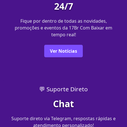
24/7
Fique por dentro de todas as novidades,
promoções e eventos da 17Br Com Baixar em
tempo real!
Ver Notícias
💬 Suporte Direto
Chat
Suporte direto via Telegram, respostas rápidas e
atendimento personalizado!