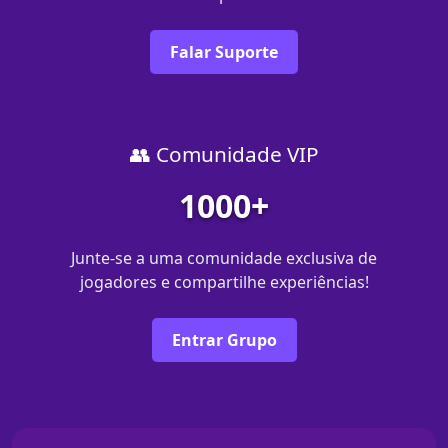
Falar Suporte
👥 Comunidade VIP
1000+
Junte-se a uma comunidade exclusiva de
jogadores e compartilhe experiências!
Entrar Grupo