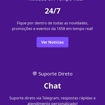
24/7
Fique por dentro de todas as novidades,
promoções e eventos da 1658 em tempo real!
Ver Notícias
💬 Suporte Direto
Chat
Suporte direto via Telegram, respostas rápidas e
atendimento personalizado!