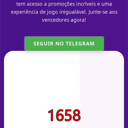
tem acesso a promoções incríveis e uma
experiência de jogo inigualável. Junte-se aos
vencedores agora!
SEGUIR NO TELEGRAM