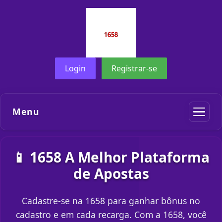
Login
Registrar-se
Menu
📱 1658 A Melhor Plataforma
de Apostas
Cadastre-se na 1658 para ganhar bônus no
cadastro e em cada recarga. Com a 1658, você