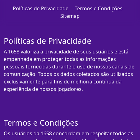
Políticas de Privacidade
Termos e Condições
Sitemap
Políticas de Privacidade
A 1658 valoriza a privacidade de seus usuários e está
empenhada em proteger todas as informações
pessoais fornecidas durante o uso de nossos canais de
comunicação. Todos os dados coletados são utilizados
exclusivamente para fins de melhoria contínua da
experiência de nossos jogadores.
Termos e Condições
Os usuários da 1658 concordam em respeitar todas as