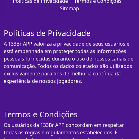
Políticas de Privacidade
Termos e Condições
Sitemap
Políticas de Privacidade
A 133Br APP valoriza a privacidade de seus usuários e
está empenhada em proteger todas as informações
pessoais fornecidas durante o uso de nossos canais de
comunicação. Todos os dados coletados são utilizados
exclusivamente para fins de melhoria contínua da
experiência de nossos jogadores.
Termos e Condições
Os usuários da 133Br APP concordam em respeitar
todas as regras e regulamentos estabelecidos. É