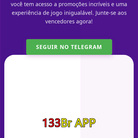
você tem acesso a promoções incríveis e uma
experiência de jogo inigualável. Junte-se aos
vencedores agora!
SEGUIR NO TELEGRAM