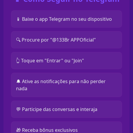
📱 Baixe o app Telegram no seu dispositivo
🔍 Procure por "@133Br APPOficial"
👆 Toque em "Entrar" ou "Join"
🔔 Ative as notificações para não perder
nada
💬 Participe das conversas e interaja
🎁 Receba bônus exclusivos