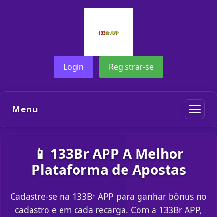
Login
Registrar-se
Menu
📱 133Br APP A Melhor
Plataforma de Apostas
Cadastre-se na 133Br APP para ganhar bônus no
cadastro e em cada recarga. Com a 133Br APP,